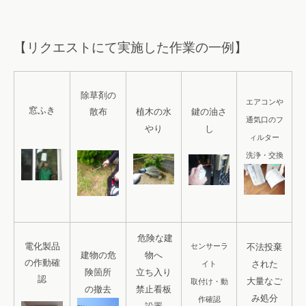
【リクエストにて実施した作業の一例】
除草剤の
エアコンや
窓ふき
植木の水
鍵の油さ
散布
通気口のフ
やり
し
ィルター
洗浄・交換
危険な建
電化製品
センサーラ
不法投棄
建物の危
物へ
の作動確
された
イト
険箇所
立ち入り
認
大量なご
取付け・動
の撤去
禁止看板
み処分
作確認