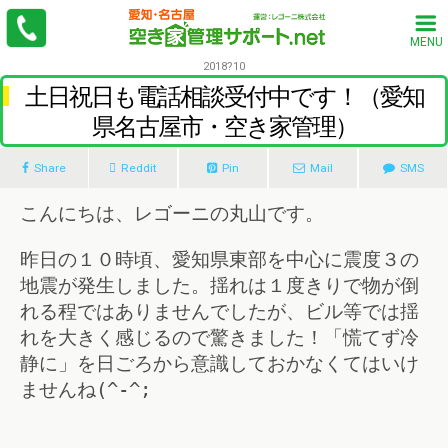
MENU
2018?10
土日祝日も電話相談受付中です！（愛知
県名古屋市・空き家管理）
Share
Reddit
Pin
Mail
SMS
こんにちは、レゴーニの丸山です。
昨日の１０時頃、愛知県東部を中心に震度３の
地震が発生しました。揺れは１度きりで物が倒
れる程ではありませんでしたが、ビル等では揺
れを大きく感じるので驚きました！「慌てず冷
静に」を日ごろから意識しておかなくてはいけ
ませんね(^-^;