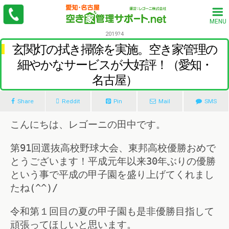
MENU
2019?4
玄関灯の拭き掃除を実施。空き家管理の
細やかなサービスが大好評！（愛知・
名古屋）
Share
Reddit
Pin
Mail
SMS
こんにちは、レゴーニの田中です。
第91回選抜高校野球大会、東邦高校優勝おめで
とうございます！平成元年以来30年ぶりの優勝
という事で平成の甲子園を盛り上げてくれまし
たね(^^)/
令和第１回目の夏の甲子園も是非優勝目指して
頑張ってほしいと思います。