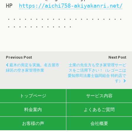
HP
https://aichi758-akiyakanri.net/
・・・・・・・・・・・・・・・・・・・・・
・・・・・・・・・・・・
Previous Post
Next Post
庭木の剪定を実施。名古屋市
士業の先生方も空き家管理サービ
緑区の空き家管理作業
スをご活用下さい！（レゴーニは
愛知県司法書士協同組合 特約店で
す）
トップページ
サービス内容
料金案内
よくあるご質問
お客様の声
会社概要