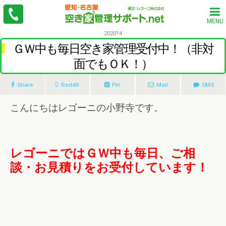
MENU
2020?4
ＧＷ中も毎日空き家管理受付中！（非対
面でもＯＫ！）
Share
Reddit
Pin
Mail
SMS
こんにちはレゴーニの小野寺です。
レゴーニではＧＷ中も毎日、ご相
談・お見積りをお受付しています！