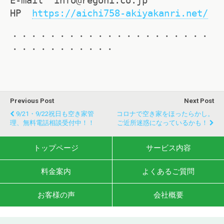
E-mail info@regoni.co.jp
HP
https://aichi758-akiyakanri.net/
・・・・・・・・・・・・・・・・・・・・・
・・・・・・・・・・・
Previous Post
Next Post
9/21・9/22祝日も空き家管
コロナで空き家をほったらかし。
理、無料電話相談受付中！！
ご近所迷惑になっているかも！
トップページ
サービス内容
料金案内
よくあるご質問
お客様の声
会社概要