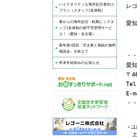
ハイクオリティな海外赴任者向け
レ
プラン（スタッフ2名体制）
春からの海外赴任・転勤に｜スタ
愛
ッフ2名体制の留守宅管理サービ
ス！（愛知・名古屋）
新年第1回目「空き家と相続の無料
相談会」を終えて
・
年末年始休みのお知らせ
愛
〒4
Tel
E-
・
«
コ