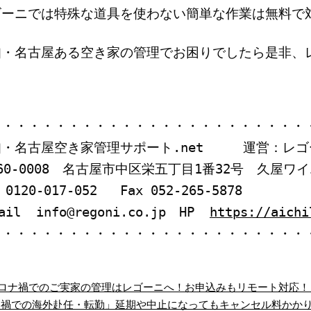
ゴーニでは特殊な道具を使わない簡単な作業は無料で
知・名古屋ある空き家の管理でお困りでしたら是非、
・・・・・・・・・・・・・・・・・・・・・・・・
知・名古屋空き家管理サポート.net 運営：レゴ
60-0008 名古屋市中区栄五丁目1番32号 久屋ワ
 0120-017-052 Fax 052-265-5878
mail info@regoni.co.jp HP
https://aichi
・・・・・・・・・・・・・・・・・・・・・・・・
ロナ禍でのご実家の管理はレゴーニへ！お申込みもリモート対応！
ナ禍での海外赴任・転勤」延期や中止になってもキャンセル料かか