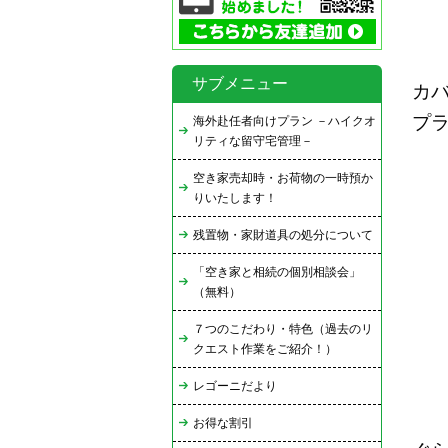
サブメニュー
カ
プ
海外赴任者向けプラン －ハイクオ
リティな留守宅管理－
空き家売却時・お荷物の一時預か
りいたします！
残置物・家財道具の処分について
「空き家と相続の個別相談会」
（無料）
７つのこだわり・特色（過去のリ
クエスト作業をご紹介！）
レゴーニだより
お得な割引