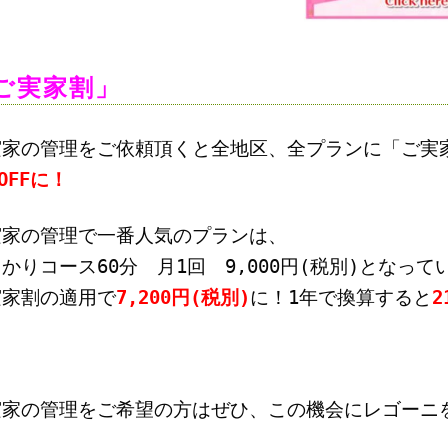
ご実家割」
実家の管理をご依頼頂くと
全地区、全プランに「ご実
%OFFに！
実家の管理で一番人気のプランは、
っかりコース60分 月1回
9,000円(税別)となっ
実家割の適用で
7,200円(税別)
に！
1年で換算すると
2
。
実家の管理をご希望の方はぜひ、この機会にレゴーニ