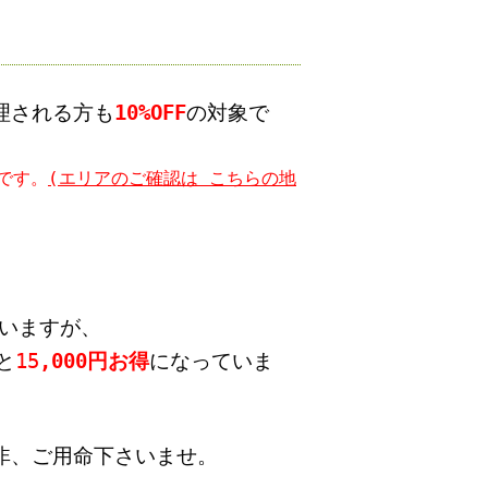
理される方も
10%OFF
の対象で
です。
(エリアのご確認は こちらの地
ていますが、
と
15
,000円お得
になっていま
非、ご用命下さいませ。