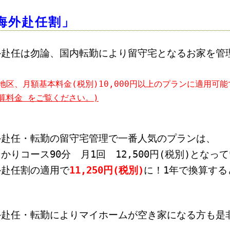
海外赴任割」
外赴任は勿論、国内転勤により留守宅となるお家を管
！
地区、月額基本料金(税別)10,000円以上のプランに適用可能
算料金 をご覧ください。)
外赴任・転勤の留守宅管理で一番人気のプランは、
かりコース90分 月1回 12
,500円(税別)となっ
外赴任割の適用で
11,250円(税別)
に！
1年で換算する
。
外赴任・転勤によりマイホームが空き家になる方も是