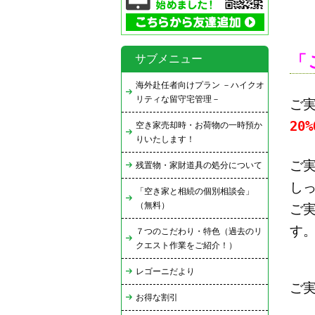
「
サブメニュー
海外赴任者向けプラン －ハイクオ
リティな留守宅管理－
ご
20
空き家売却時・お荷物の一時預か
りいたします！
ご
残置物・家財道具の処分について
し
「空き家と相続の個別相談会」
（無料）
ご
す
７つのこだわり・特色（過去のリ
クエスト作業をご紹介！）
レゴーニだより
ご
お得な割引