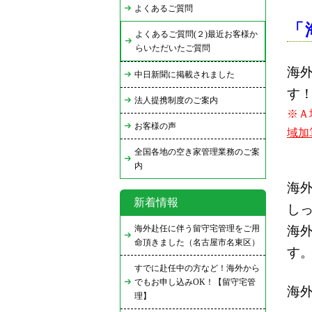
よくあるご質問
「
よくあるご質問(２)最近お客様か
らいただいたご質問
海
中日新聞に掲載されました
す
法人提携制度のご案内
※Ａ
お客様の声
域加
全国各地の空き家管理業務のご案
内
海
新着情報
しっ
海外赴任に伴う留守宅管理をご用
海
命頂きました（名古屋市名東区）
す
すでに赴任中の方など！海外から
でもお申し込みOK！【留守宅管
海
理】