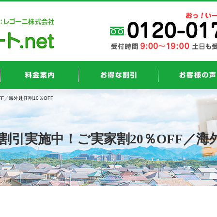
F／海外赴任割10％OFF
引実施中！ご実家割20％OFF／海外