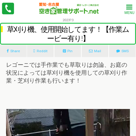
MENU
2023?3
草刈り機、使用開始してます！【作業ム
ービー有り!】
Share
Reddit
Pin
Mail
SMS
レゴーニでは手作業でも草取りは勿論、お庭の
状況によっては草刈り機を使用しての草刈り作
業・芝刈り作業も行います！