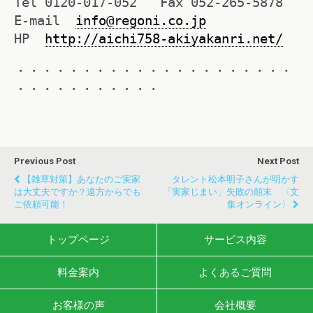
Tel 0120-017-052 Fax 052-265-5878
E-mail
info@regoni.co.jp
HP
http://aichi758-akiyakanri.net/
・・・・・・・・・・・・・・・・・・・・・
・・・・・・・・・・・
Previous Post
Next Post
【雑草対策】あなたのご実家
タレント松本明子さんが明かす
は大丈夫ですか？遠方からでも
「実家じまい」失敗の顛末 〈文
ご依頼可能！
集オンライン〉
トップページ
サービス内容
料金案内
よくあるご質問
お客様の声
会社概要