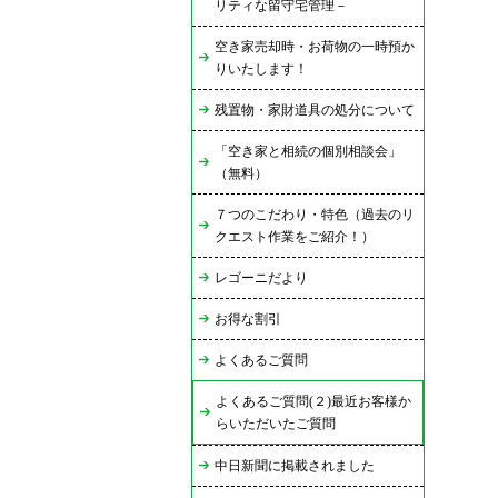
リティな留守宅管理－
空き家売却時・お荷物の一時預か
りいたします！
残置物・家財道具の処分について
「空き家と相続の個別相談会」
（無料）
７つのこだわり・特色（過去のリ
クエスト作業をご紹介！）
レゴーニだより
お得な割引
よくあるご質問
よくあるご質問(２)最近お客様か
らいただいたご質問
中日新聞に掲載されました