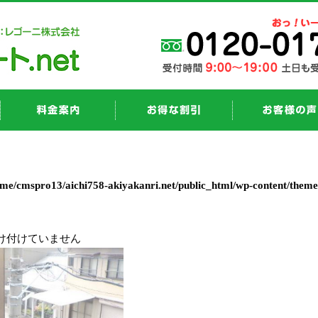
ome/cmspro13/aichi758-akiyakanri.net/public_html/wp-content/them
け付けていません