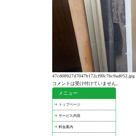
は
47cd08927d7047b172cf90c7bc9ad052.jpg
コメントは受け付けていません。
メニュー
トップページ
サービス内容
料金案内