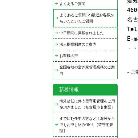
愛
よくあるご質問
460
よくあるご質問(２)最近お客様か
名古
らいただいたご質問
Tel
中日新聞に掲載されました
E-
法人提携制度のご案内
・
お客様の声
全国各地の空き家管理業務のご案
«
ご
内
新着情報
海外赴任に伴う留守宅管理をご用
命頂きました（名古屋市名東区）
すでに赴任中の方など！海外から
でもお申し込みOK！【留守宅管
理】