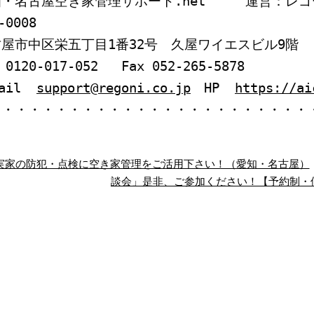
知・名古屋空き家管理サポート.net 運営：レゴ
-0008
屋市中区栄五丁目1番32号 久屋ワイエスビル9階
 0120-017-052 Fax 052-265-5878
mail
support@regoni.co.jp
HP
https://ai
・・・・・・・・・・・・・・・・・・・・・・・・
実家の防犯・点検に空き家管理をご活用下さい！（愛知・名古屋）
談会」是非、ご参加ください！【予約制・