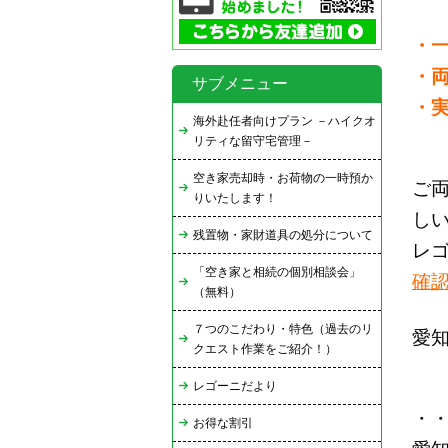
・
・
サブメニュー
・
海外赴任者向けプラン －ハイクオ
リティな留守宅管理－
空き家売却時・お荷物の一時預か
ご
りいたします！
し
残置物・家財道具の処分について
レ
「空き家と相続の個別相談会」
確
（無料）
７つのこだわり・特色（過去のリ
愛
クエスト作業をご紹介！）
レゴーニだより
・
お得な割引