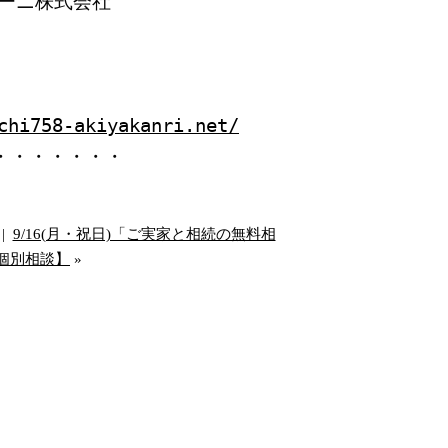
ーニ株式会社
chi758-akiyakanri.net/
・・・・・・・
|
9/16(月・祝日)「ご実家と相続の無料相
個別相談】
»