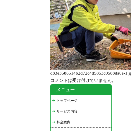
d83e3586514b2d72c4d5853c0588da6e-1.j
コメントは受け付けていません。
メニュー
トップページ
サービス内容
料金案内