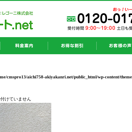
ome/cmspro13/aichi758-akiyakanri.net/public_html/wp-content/them
け付けていません