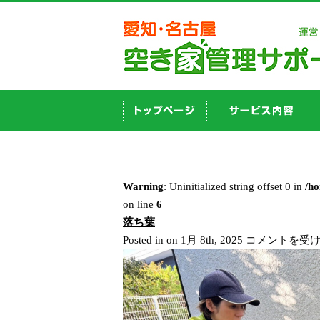
Warning
: Uninitialized string offset 0 in
/h
on line
6
落ち葉
落
Posted in on 1月 8th, 2025
コメントを受
ち
葉
は