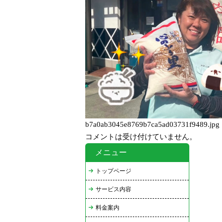
2
は
b7a0ab3045e8769b7ca5ad03731f9489.jpg
コメントは受け付けていません。
メニュー
トップページ
サービス内容
料金案内