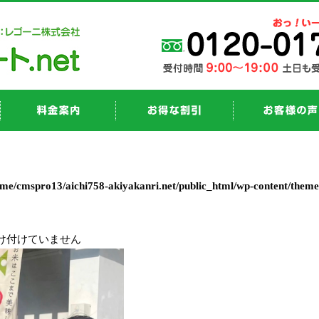
ome/cmspro13/aichi758-akiyakanri.net/public_html/wp-content/them
け付けていません