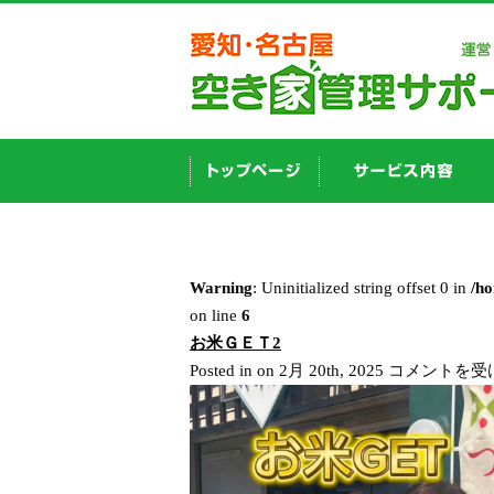
Warning
: Uninitialized string offset 0 in
/h
on line
6
お米ＧＥＴ2
お
Posted in on 2月 20th, 2025
コメントを受
米
Ｇ
Ｅ
Ｔ