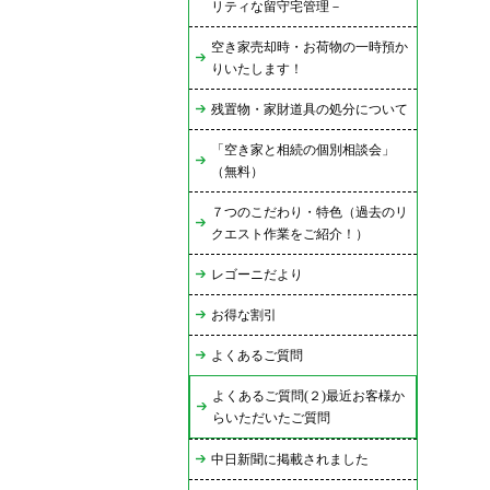
リティな留守宅管理－
空き家売却時・お荷物の一時預か
りいたします！
残置物・家財道具の処分について
「空き家と相続の個別相談会」
（無料）
７つのこだわり・特色（過去のリ
クエスト作業をご紹介！）
レゴーニだより
お得な割引
よくあるご質問
よくあるご質問(２)最近お客様か
らいただいたご質問
中日新聞に掲載されました