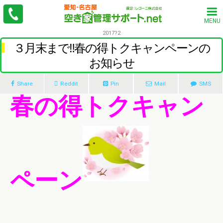
MENU
2017?2
３月末まで‼春の得トクキャンペーンの
お知らせ
Share
Reddit
Pin
Mail
SMS
春の得トクキャン
ペーン