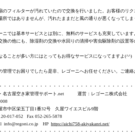
扇のフィルターが汚れていたので交換を行いました。お客様のリク
場所ではありませんが、汚れたままだと風の通りが悪くなってしま
ーニでは基本サービスとは別に、無料のサービスも充実しています
交換の他にも、除湿剤の交換や水回りの清掃や害虫駆除剤の設置等
なることが多い方にはとってもお得なサービスになってますよ(^^)
の管理でお困りでしたら是非、レゴーニへお任せください。ご連絡
・・・・・・・・・・・・・・・・・・・・・・・・・・・・・・
・名古屋空き家管理サポート.net 運営：レゴーニ株式会社
0008
屋市中区栄五丁目1番32号 久屋ワイエスビル9階
0120-017-052 Fax 052-265-5878
il info@regoni.co.jp HP
https://aichi758-akiyakanri.net/
・・・・・・・・・・・・・・・・・・・・・・・・・・・・・・