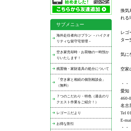
換気
れる
サブメニュー
レゴ
海外赴任者向けプラン －ハイクオ
ター
リティな留守宅管理－
空き家売却時・お荷物の一時預か
気に
りいたします！
残置物・家財道具の処分について
空家
「空き家と相続の個別相談会」
・・
（無料）
愛知
７つのこだわり・特色（過去のリ
460-
クエスト作業をご紹介！）
名古
Tel 
レゴーニだより
E-ma
お得な割引
・・