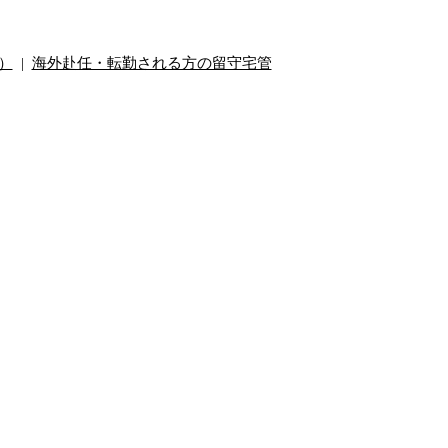
）
|
海外赴任・転勤される方の留守宅管