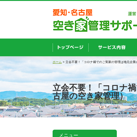
ホーム
> 立会不要！「コロナ禍でのご実家の管理は地元企業
立会不要！「コロナ禍
古屋の空き家管理）
メニュー