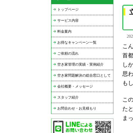
トップページ
サービス内容
料金案内
20
お得なキャンペーン一覧
こ
ご依頼の流れ
首
し
空き家管理の実績・実例紹介
思
空き家問題解決の総合窓口として
も
会社概要・メッセージ
スタッフ紹介
こ
た
お問合わせ・お見積もり
ま