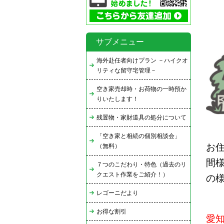
サブメニュー
海外赴任者向けプラン －ハイクオ
リティな留守宅管理－
空き家売却時・お荷物の一時預か
りいたします！
残置物・家財道具の処分について
「空き家と相続の個別相談会」
お
（無料）
間
７つのこだわり・特色（過去のリ
クエスト作業をご紹介！）
の
レゴーニだより
お得な割引
愛