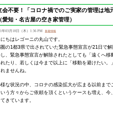
立会不要！「コロナ禍でのご実家の管理は地
（愛知・名古屋の空き家管理）
21年03月18日（木）1:36 PM
新着情報
んにちはレゴーニの丸山です。
都圏の
1都3県
で出されていた緊急事態宣言が21日で
かし、
緊急事態宣言が解除されたとしても「遠くへ移
われたり、若しくは今まで以上に「移動を避けたい。
しれませんね。
の様な状況の中、コロナの感染拡大が広まる以前まで
という方々からご依頼を頂くというケースも増え、今
ってきています。