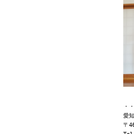
・
愛
〒4